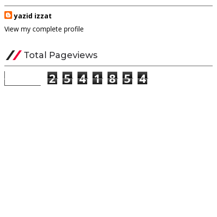
yazid izzat
View my complete profile
Total Pageviews
2
5
4
1
8
5
4