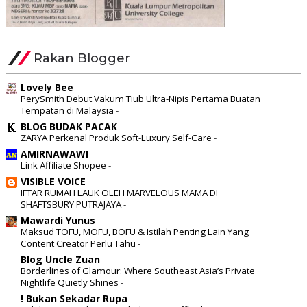
Rakan Blogger
Lovely Bee
PerySmith Debut Vakum Tiub Ultra-Nipis Pertama Buatan
Tempatan di Malaysia
-
BLOG BUDAK PACAK
ZARYA Perkenal Produk Soft-Luxury Self-Care
-
AMIRNAWAWI
Link Affiliate Shopee
-
VISIBLE VOICE
IFTAR RUMAH LAUK OLEH MARVELOUS MAMA DI
SHAFTSBURY PUTRAJAYA
-
Mawardi Yunus
Maksud TOFU, MOFU, BOFU & Istilah Penting Lain Yang
Content Creator Perlu Tahu
-
Blog Uncle Zuan
Borderlines of Glamour: Where Southeast Asia’s Private
Nightlife Quietly Shines
-
! Bukan Sekadar Rupa