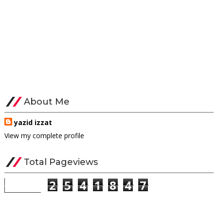
About Me
yazid izzat
View my complete profile
Total Pageviews
2
5
4
1
8
4
7