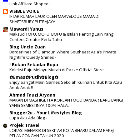
Link Affiliate Shopee
-
VISIBLE VOICE
IFTAR RUMAH LAUK OLEH MARVELOUS MAMA DI
SHAFTSBURY PUTRAJAYA
-
Mawardi Yunus
Maksud TOFU, MOFU, BOFU & Istilah Penting Lain Yang
Content Creator Perlu Tahu
-
Blog Uncle Zuan
Borderlines of Glamour: Where Southeast Asia’s Private
Nightlife Quietly Shines
-
! Bukan Sekadar Rupa
Koleksi Baju Melayu Murah di Pazze Official Store
-
✿Emas✿Putih✿Blog✿
Enjoy Sangat Main Games Sekolah Kulinari Untuk Kita Atau
Anak-Anak !!
-
Ahmad Fauzi Aryaan
MAKAN DI MASHIGETTA KOREAN FOOD BANDAR BARU BANGI
YANG SEMESTINYA 100% HALAL
-
Blogger2u - Your Lifestyles Blog
Lupa Aku Ada Blog
-
Projek Travel
LOKASI MENARIK DI SEKITAR KOTA BHARU DALAM PAKEJ
PELANCONGAN TAHUN 2020
-