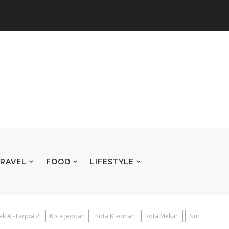
RAVEL
FOOD
LIFESTYLE
ak Al-Taqwa 2
Kota Jeddah
Kota Madinah
Kota Mekah
Nur