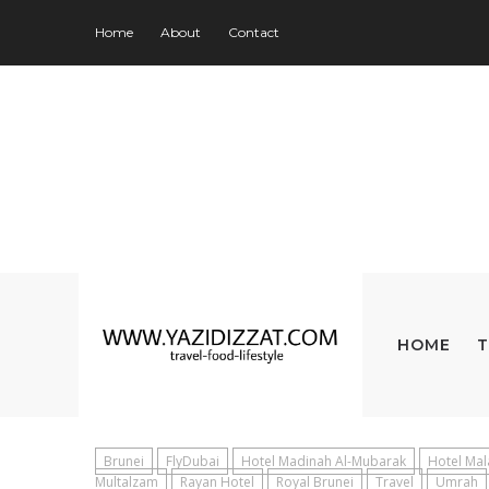
Home
About
Contact
HOME
T
Brunei
FlyDubai
Hotel Madinah Al-Mubarak
Hotel Mal
Multalzam
Rayan Hotel
Royal Brunei
Travel
Umrah