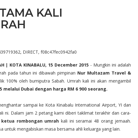
TAMA KALI
MRAH
439719362, DIRECT, f08c47fec0942fa0
 | KOTA KINABALU, 15 December 2015
- Mungkin ini adalah
mrah pada tahun ini dibawah pimpinan
Nur Multazam Travel &
ilik 100% oleh bumiputra Sabah. Umrah kali ini akan mengambil
15 melalui Dubai dengan harga RM 6 900 seorang.
nghantar sampai ke Kota Kinabalu International Airport, YI dan
li ni. Dalam jam 2 petang kami diberi taklimat terakhir dan cara-
ku ketua rombongan umrah
kali ini seramai 48 orang jemaah.
 untuk mengabiskan masa bersama ahli keluarga yang lain.