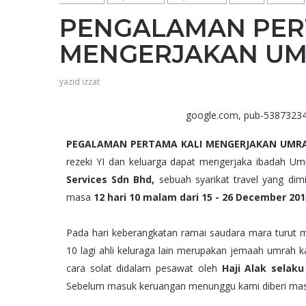
PENGALAMAN PER
MENGERJAKAN U
yazid izzat
google.com, pub-5387323
PEGALAMAN PERTAMA KALI MENGERJAKAN UMRAH
rezeki YI dan keluarga dapat mengerjaka ibadah U
Services Sdn Bhd,
sebuah syarikat travel yang dim
masa
12 hari 10 malam dari 15 - 26 December 20
Pada hari keberangkatan ramai saudara mara turut me
10 lagi ahli keluraga lain merupakan jemaah umrah ka
cara solat didalam pesawat oleh
Haji Alak sela
Sebelum masuk keruangan menunggu kami diberi masa