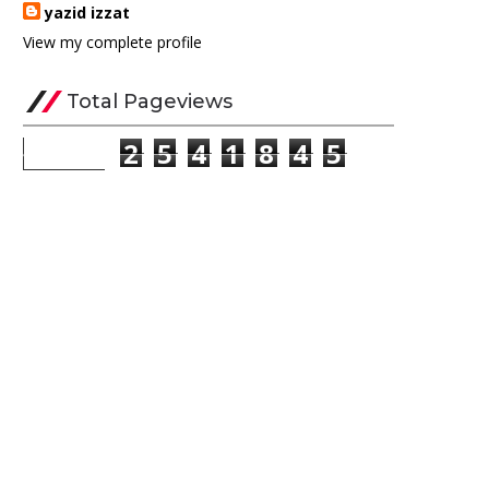
yazid izzat
View my complete profile
Total Pageviews
2
5
4
1
8
4
5