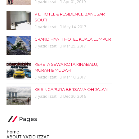
yazid izzat
Apr 01, 2019
V E HOTEL & RESIDENCE BANGSAR
SOUTH
yazid izzat
May 14, 2017
GRAND HYATT HOTEL KUALA LUMPUR
yazid izzat
Mar 25, 2017
KERETA SEWA KOTA KINABALU,
MURAH & MUDAH
yazid izzat
Mar 10, 2017
KE SINGAPURA BERSAMA OH JALAN
yazid izzat
Dec 30, 2016
Pages
Home
ABOUT YAZID IZZAT