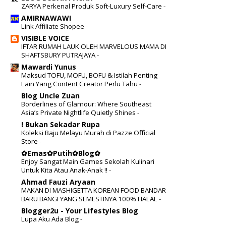
ZARYA Perkenal Produk Soft-Luxury Self-Care
-
AMIRNAWAWI
Link Affiliate Shopee
-
VISIBLE VOICE
IFTAR RUMAH LAUK OLEH MARVELOUS MAMA DI
SHAFTSBURY PUTRAJAYA
-
Mawardi Yunus
Maksud TOFU, MOFU, BOFU & Istilah Penting
Lain Yang Content Creator Perlu Tahu
-
Blog Uncle Zuan
Borderlines of Glamour: Where Southeast
Asia’s Private Nightlife Quietly Shines
-
! Bukan Sekadar Rupa
Koleksi Baju Melayu Murah di Pazze Official
Store
-
✿Emas✿Putih✿Blog✿
Enjoy Sangat Main Games Sekolah Kulinari
Untuk Kita Atau Anak-Anak !!
-
Ahmad Fauzi Aryaan
MAKAN DI MASHIGETTA KOREAN FOOD BANDAR
BARU BANGI YANG SEMESTINYA 100% HALAL
-
Blogger2u - Your Lifestyles Blog
Lupa Aku Ada Blog
-